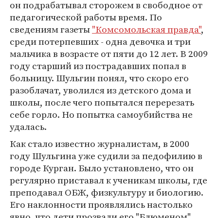
он подрабатывал сторожем в свободное от
педагогической работы время. По
сведениям газеты
"Комсомольская правда"
,
среди потерпевших - одна девочка и три
мальчика в возрасте от пяти до 12 лет. В 2009
году старший из пострадавших попал в
больницу. Шульгин понял, что скоро его
разоблачат, уволился из детского дома и
школы, после чего попытался перерезать
себе горло. Но попытка самоубийства не
удалась.
Как стало известно журналистам, в 2000
году Шульгина уже судили за педофилию в
городе Курган. Было установлено, что он
регулярно приставал к ученикам школы, где
преподавал ОБЖ, физкультуру и биологию.
Его наклонности проявлялись настолько
явно, что дети прозвали его "Блюменом".