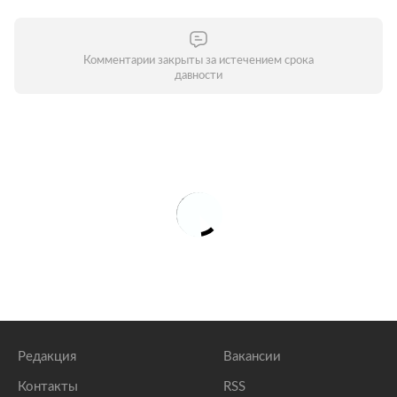
Комментарии закрыты за истечением срока
давности
Редакция
Вакансии
Контакты
RSS