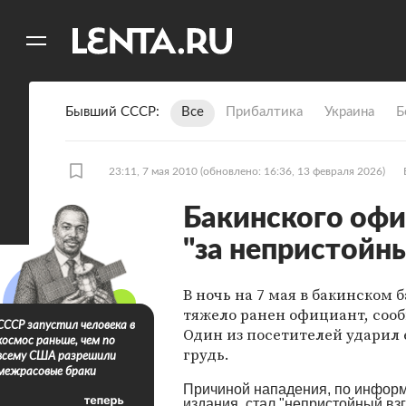
11
A
Бывший СССР
Все
Прибалтика
Украина
Б
23:11, 7 мая 2010
(обновлено: 16:36, 13 февраля 2026)
Бакинского оф
"за непристойны
В ночь на 7 мая в бакинском б
тяжело ранен официант, соо
СССР запустил человека в
Один из посетителей ударил 
космос раньше, чем по
грудь.
всему США разрешили
межрасовые браки
Причиной нападения, по инфор
издания, стал "непристойный вз