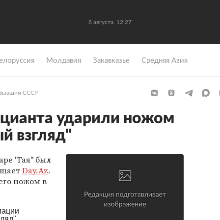
8 августа, 12:27
елоруссия
Молдавия
Закавказье
Средняя Азия
Бывший СССР
ицианта ударили ножом
й взгляд"
аре "Гая" был
бщает
Day.Az
.
его ножом в
мации
гляд"