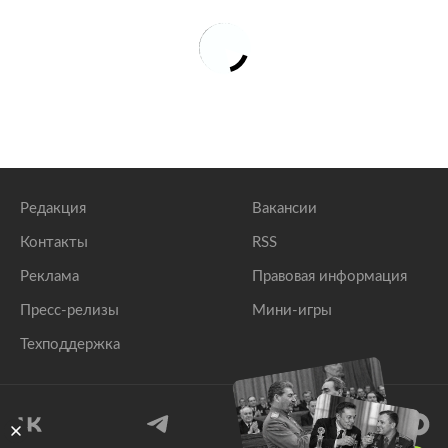
Редакция
Вакансии
Контакты
RSS
Реклама
Правовая информация
Пресс-релизы
Мини-игры
Техподдержка