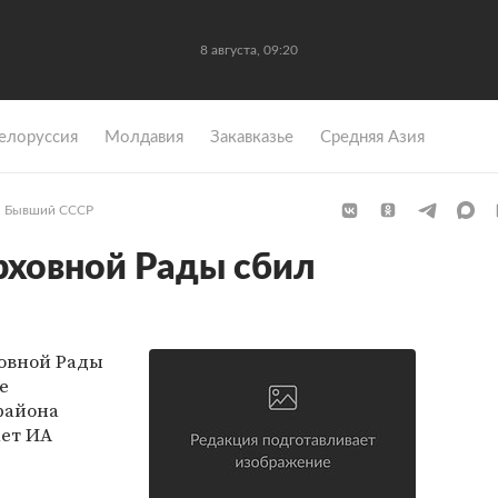
8 августа, 09:20
елоруссия
Молдавия
Закавказье
Средняя Азия
Бывший СССР
рховной Рады сбил
овной Рады
е
района
ает ИА