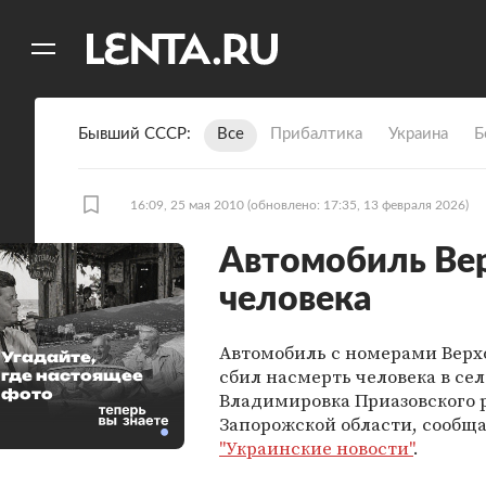
11
A
Бывший СССР
Все
Прибалтика
Украина
Б
16:09, 25 мая 2010
(обновлено: 17:35, 13 февраля 2026)
Автомобиль Ве
человека
Автомобиль с номерами Верх
Угадайте,
сбил насмерть человека в сел
где настоящее
фото
Владимировка Приазовского 
Запорожской области, сообщ
"Украинские новости"
.