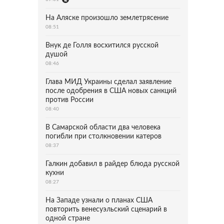
На Аляске произошло землетрясение
08:51
Внук де Голля восхитился русской
душой
08:46
Глава МИД Украины сделал заявление
после одобрения в США новых санкций
против России
08:40
В Самарской области два человека
погибли при столкновении катеров
08:37
Галкин добавил в райдер блюда русской
кухни
08:27
На Западе узнали о планах США
повторить венесуэльский сценарий в
одной стране