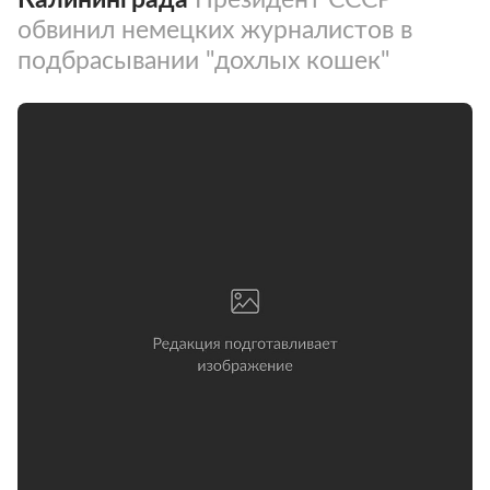
обвинил немецких журналистов в
подбрасывании "дохлых кошек"