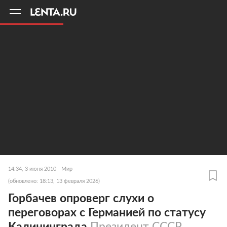
11
A
14:34, 3 июня 2010
Мир
(обновлено: 18:13, 13 февраля 2026)
Горбачев опроверг слухи о
переговорах с Германией по статусу
Калининграда
Президент СССР