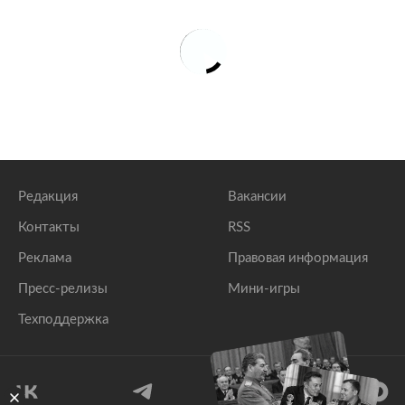
Редакция
Вакансии
Контакты
RSS
Реклама
Правовая информация
Пресс-релизы
Мини-игры
Техподдержка