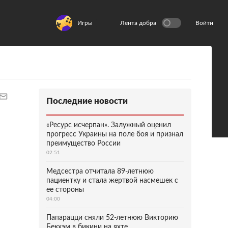
Игры
Лента добра
Войти
Последние новости
«Ресурс исчерпан». Залужный оценил
прогресс Украины на поле боя и признал
преимущество России
02:51
Медсестра отчитала 89-летнюю
пациентку и стала жертвой насмешек с
ее стороны
04:00
Папарацци сняли 52-летнюю Викторию
Бекхэм в бикини на яхте