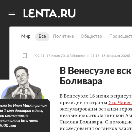
11
A
Мир
Все
Политика
Общество
Происшест
09:21, 17 июля 2010
(обновлено: 21:13, 13 февраля 2026)
В Венесуэле вс
Боливара
В Венесуэле 16 июля в прису
президента страны
Уго Чаве
Если бы Илон Маск тратил
эксгумированы останки героя
по 1 млн долларов в день,
независимость Латинской А
его состояние не
Симона Боливара. С помощь
закончилось бы и через
2000 лет
исследования останков влас