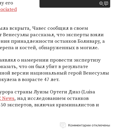
у его
ociated
была вскрыта, Чавес сообщил в своем
т Венесуэлы рассказал, что эксперты взяли
ния принадлежности останков Боливару, а
репа и костей, обнаруженных в могиле.
аявлял о намерении провести экспертизу
казать, что он был убит в результате
онной версии национальный герой Венесуэлы
кулеза в возрасте 47 лет.
урора страны Луизы Ортеги Диаз (Luisa
C News
, над исследованием останков
 50 экспертов, включая криминалистов и
Комментарии отключены