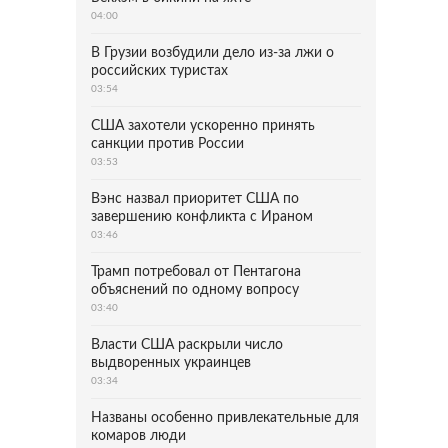
04:00
В Грузии возбудили дело из-за лжи о
российских туристах
03:54
США захотели ускоренно принять
санкции против России
03:53
Вэнс назвал приоритет США по
завершению конфликта с Ираном
03:46
Трамп потребовал от Пентагона
объяснений по одному вопросу
03:40
Власти США раскрыли число
выдворенных украинцев
03:34
Названы особенно привлекательные для
комаров люди