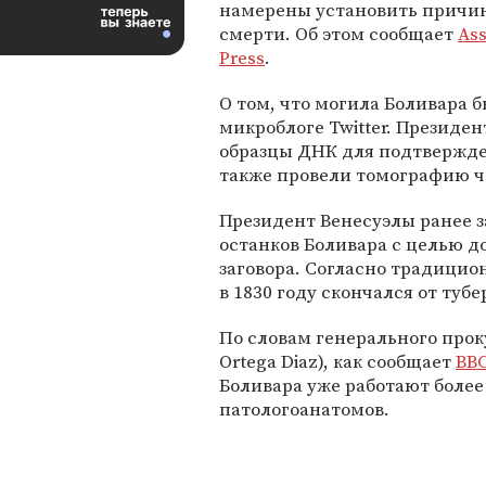
намерены установить причин
смерти. Об этом сообщает
Ass
Press
.
О том, что могила Боливара 
микроблоге Twitter. Президен
образцы ДНК для подтвержде
также провели томографию че
Президент Венесуэлы ранее з
останков Боливара с целью до
заговора. Согласно традици
в 1830 году скончался от тубер
По словам генерального прок
Ortega Diaz), как сообщает
BB
Боливара уже работают более
патологоанатомов.