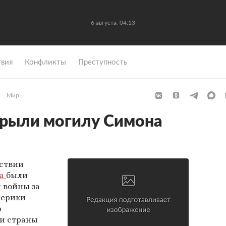
6 августа, 04:13
вия
Конфликты
Преступность
Мир
крыли могилу Симона
тствии
са
были
 войны за
мерики
ю
ти страны