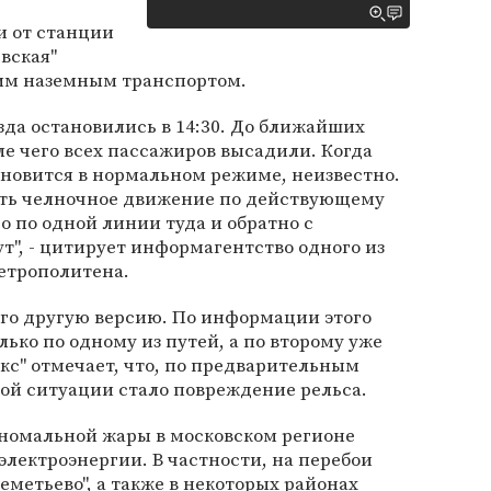
 от станции
вская"
ким наземным транспортом.
да остановились в 14:30. До ближайших
ле чего всех пассажиров высадили. Когда
ановится в нормальном режиме, неизвестно.
ить челночное движение по действующему
го по одной линии туда и обратно с
т", - цитирует информагентство одного из
етрополитена.
о другую версию. По информации этого
олько по одному из путей, а по второму уже
акс" отмечает, что, по предварительным
й ситуации стало повреждение рельса.
 аномальной жары в московском регионе
электроэнергии. В частности, на перебои
еметьево", а также в некоторых районах