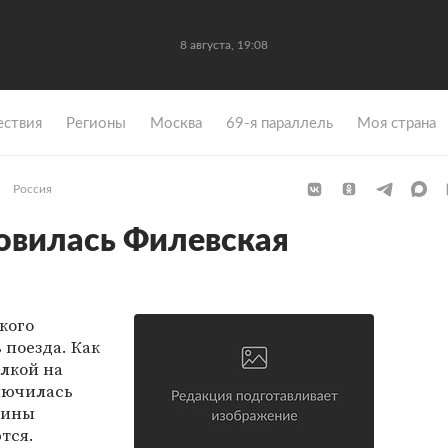
8 августа, 19:08
ствия
Регионы
Москва
69-я параллель
Моя страна
Россия
овилась Филевская
кого
поезда. Как
лкой на
ключилась
чины
тся.