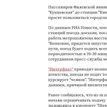
Пассажиров Филевской линии
"Кунцевская" до станции "Кие
просят пользоваться городс
По данным РИА Новости, поез
станций поезда доехали, пос
работа метрополитена восст
"Возможно, придется запуст
пути, поезд будет ходить все
периодичностью в 20-30 мину
сотрудников пресс-службы м
"Интерфакс"
приводит немног
агентства, поезда не ходят т
курсирует "челнок". "Интерф
данным, причиной внештатно
Ранее сообщалось, что из-за
начали ограничивать подачу 
жаловались в аэропорту "Шер