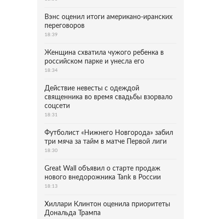
Вэнс оценил итоги американо-иранских
переговоров
18:39
Женщина схватила чужого ребенка в
российском парке и унесла его
18:34
Действие невесты с одеждой
священника во время свадьбы взорвало
соцсети
18:31
Футболист «Нижнего Новгорода» забил
три мяча за тайм в матче Первой лиги
18:30
Great Wall объявил о старте продаж
нового внедорожника Tank в России
18:13
Хиллари Клинтон оценила приоритеты
Дональда Трампа