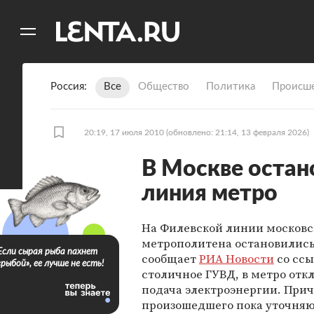
11
A
Россия
Все
Общество
Политика
Происше
20:19, 17 июля 2010
(обновлено: 21:14, 13 февраля 2026)
В Москве остан
линия метро
На Филевской линии московс
метрополитена остановились 
Если сырая рыба пахнет
сообщает
РИА Новости
со ссы
«рыбой», ее лучше не есть!
столичное ГУВД, в метро от
подача электроэнергии. При
произошедшего пока уточняю