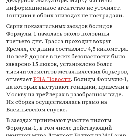
дежурном эвакуаторе. Марку машины
информационное агентство не уточняет.
Гонщики в обоих эпизодах не пострадали.
Серия показательных заездов болидов
Формулы-1 началась около половины
третьего дня. Трасса проходит вокруг
Кремля, ее длина составляет 4,5 километра.
По всей дороге в целях безопасности было
заварено 15 люков, установлено более
тысячи элементов металлических барьеров,
отмечает
РИА Новости
. Болиды Формулы-1,
на которых выступают гонщики, привезли в
Москву на трейлерах в разобранном виде.
Их сборка осуществлялась прямо на
Васильевском спуске.
В заездах принимают участие пилоты
Формулы-1, в том числе действующий
чемпион мира Дженсон Баттон из McLaren