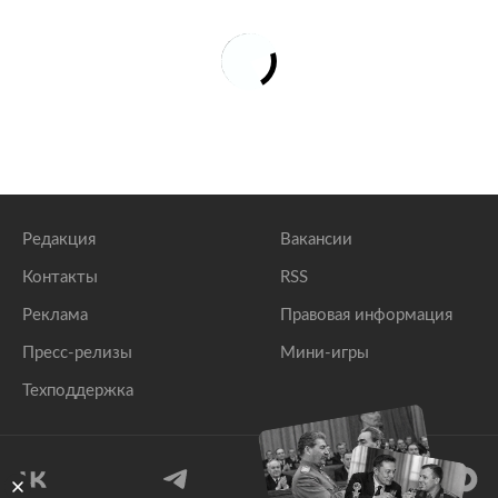
Редакция
Вакансии
Контакты
RSS
Реклама
Правовая информация
Пресс-релизы
Мини-игры
Техподдержка