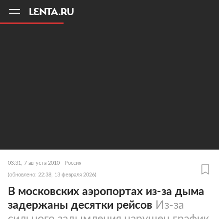
11
A
03:31, 7 августа 2010
Россия
(обновлено: 22:38, 13 февраля 2026)
В московских аэропортах из-за дыма
задержаны десятки рейсов
Из-за
сильного задымления нарушен график