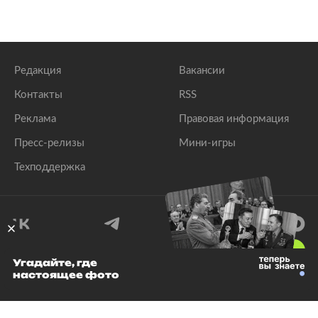
Редакция
Вакансии
Контакты
RSS
Реклама
Правовая информация
Пресс-релизы
Мини-игры
Техподдержка
18
+
Угадайте, где
настоящее фото
© 1999–2026 Все права защищены.
ООО «Лента.Ру»
Лента добра