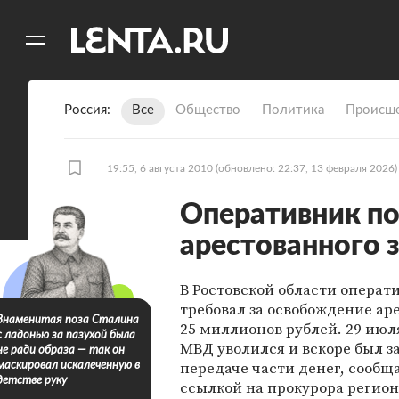
11
A
Россия
Все
Общество
Политика
Происше
19:55, 6 августа 2010
(обновлено: 22:37, 13 февраля 2026)
Оперативник п
арестованного 
В Ростовской области операт
требовал за освобождение ар
Знаменитая поза Сталина
25 миллионов рублей. 29 июл
с ладонью за пазухой была
МВД уволился и вскоре был 
не ради образа — так он
передаче части денег, сообщ
маскировал искалеченную в
детстве руку
ссылкой на прокурора регион