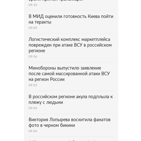
09:10
В МИД оценили готовность Киева пойти
на теракты
09:09
Логистический комплекс маркетплейса
поврежден при атаке ВСУ в российском
регионе
09:06
Минобороны выпустило заявление
после самой массированной атаки ВСУ
на регион России
09:05
В российском регионе акула подплыла к
пляжу с людьми
09:04
Виктория Лопырева восхитила фанатов
фото в черном бикини
09:04