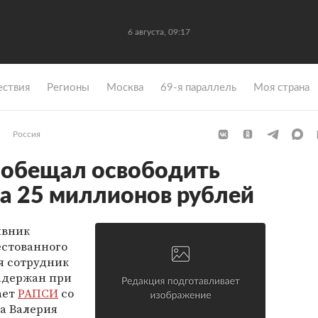
6 августа, 09:17
ствия
Регионы
Москва
69-я параллель
Моя страна
Россия
ообещал освободить
за 25 миллионов рублей
ивник
естованного
я сотрудник
задержан при
ает
РАПСИ
со
а Валерия