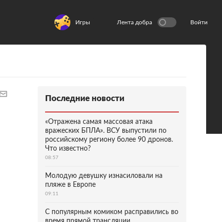
Игры
Лента добра
Войти
Последние новости
«Отражена самая массовая атака
вражеских БПЛА». ВСУ выпустили по
российскому региону более 90 дронов.
Что известно?
08:57
Молодую девушку изнасиловали на
пляже в Европе
09:11
С популярным комиком расправились во
время прямой трансляции