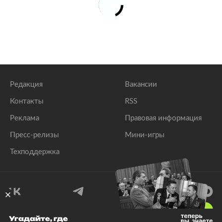
Редакция
Вакансии
Контакты
RSS
Реклама
Правовая информация
Пресс-релизы
Мини-игры
Техподдержка
18
+
Угадайте, где