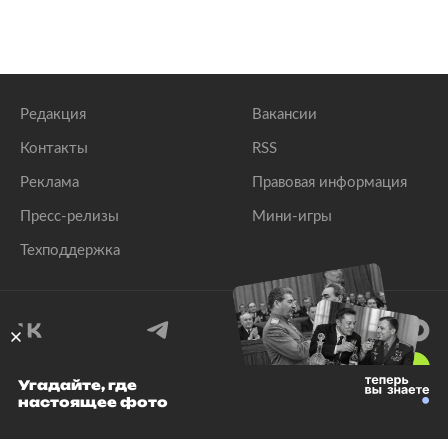
Редакция
Вакансии
Контакты
RSS
Реклама
Правовая информация
Пресс-релизы
Мини-игры
Техподдержка
18
+
Угадайте, где
настоящее фото
© 1999–2026 Все права защищены.
ООО «Лента.Ру»