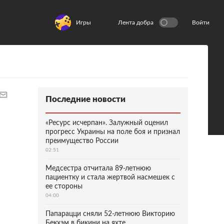
Игры
Лента добра
Войти
Последние новости
«Ресурс исчерпан». Залужный оценил
прогресс Украины на поле боя и признал
преимущество России
02:51
Медсестра отчитала 89-летнюю
пациентку и стала жертвой насмешек с
ее стороны
04:00
Папарацци сняли 52-летнюю Викторию
Бекхэм в бикини на яхте