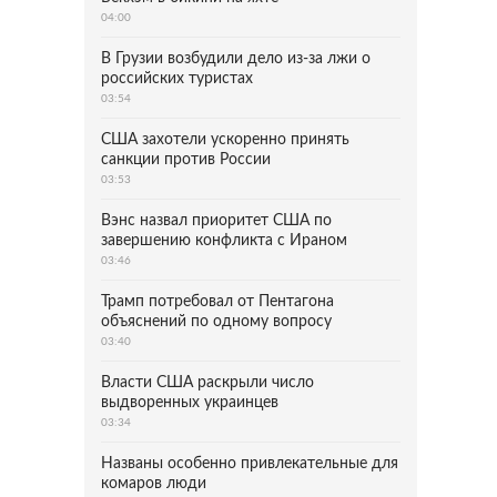
04:00
В Грузии возбудили дело из-за лжи о
российских туристах
03:54
США захотели ускоренно принять
санкции против России
03:53
Вэнс назвал приоритет США по
завершению конфликта с Ираном
03:46
Трамп потребовал от Пентагона
объяснений по одному вопросу
03:40
Власти США раскрыли число
выдворенных украинцев
03:34
Названы особенно привлекательные для
комаров люди