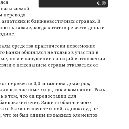
ался
к называемой
ы перевода
в азиатских и ближневосточных странах. В
ют к хавале, когда хотят перевести деньги
родине.
алы средства практически невозможно
то Банки обвинялся не только в участии в
еме, но и в нарушении санкций в отношении
связи с нежеланием страны отказаться от
ог перевести 3,3 миллиона долларов,
ыли как частные лица, так и компании. Роль
ь в том, что он предоставил для
банковский счет. Защита обвиняемого
авале была незначительной, однако суд не
л, что он был одним из важных элементов