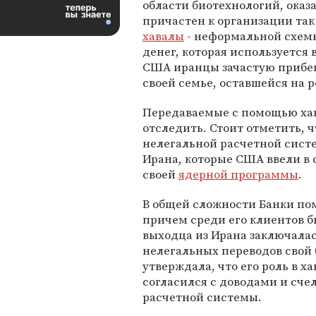
области биотехнологий, оказ
причастен к организации та
хавалы
- неформальной схем
денег, которая используется 
США иранцы зачастую прибега
своей семье, оставшейся на 
Передаваемые с помощью хав
отследить. Стоит отметить, ч
нелегальной расчетной сист
Ирана, которые США ввели в 
своей
ядерной программы
.
В общей сложности Банки пом
причем среди его клиентов б
выходца из Ирана заключалас
нелегальных переводов свой 
утверждала, что его роль в х
согласился с доводами и сче
расчетной системы.