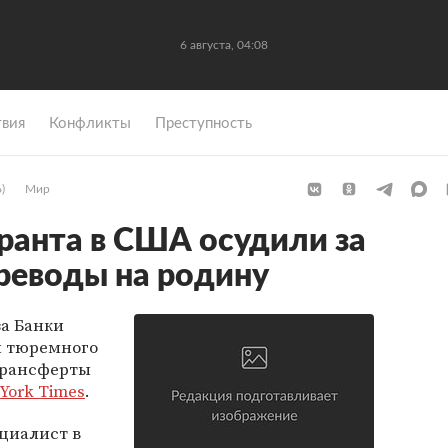
6 августа, 04:08
вия
Конфликты
Преступность
)
Мир
ранта в США осудили за
реводы на родину
за Банки
м тюремного
трансферты
York Times
.
циалист в