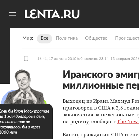
11
A
Мир
Все
Политика
Общество
Происшест
16:41, 17 августа 2010
(обновлено: 23:14, 13 февраля 2026
Иранского эмиг
миллионные пе
Выходец из Ирана Махмуд Ре
приговорен в США к 2,5 года
Если бы Илон Маск тратил
заключения за нелегальные 
по 1 млн долларов в день,
на родину, сообщает
The New 
его состояние не
закончилось бы и через
2000 лет
Банки, гражданин США и спе