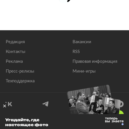
Редакция
Вакансии
Контакты
RSS
Реклама
Правовая информация
Пресс-релизы
Мини-игры
Техподдержка
18
+
Угадайте, где
настоящее фото
© 1999–2026 Все права защищены.
ООО «Лента.Ру»