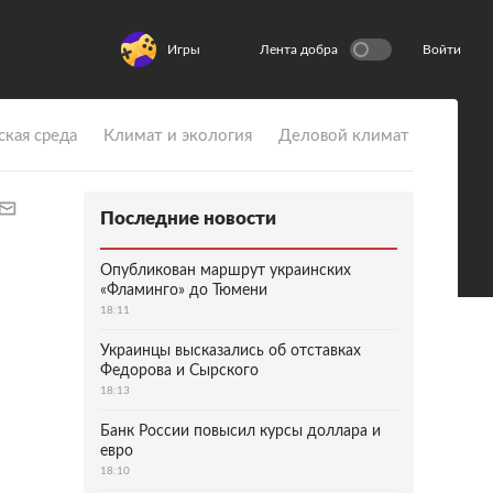
Игры
Лента добра
Войти
ская среда
Климат и экология
Деловой климат
Последние новости
Опубликован маршрут украинских
«Фламинго» до Тюмени
18:11
Украинцы высказались об отставках
Федорова и Сырского
18:13
Банк России повысил курсы доллара и
евро
18:10