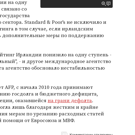
ии на одну
 связано со
государства
сектора. Standard & Poor's не исключило и
инга в том случае, если ирландским
ь дополнительные меры по поддержанию
ейтинг Ирландии понизило на одну ступень -
бильный", - и другое международное агентство
га агентство обосновало нестабильностью
 AFP, с начала 2010 года принимают
нию госдолга и бюджетного дефицита,
реции, оказавшейся
на грани дефолта
.
огла лишь благодаря жестким и крайне
ия мерам по урезанию расходных статей
й помощи от Евросоюза и МВФ.
Комментарии отключены