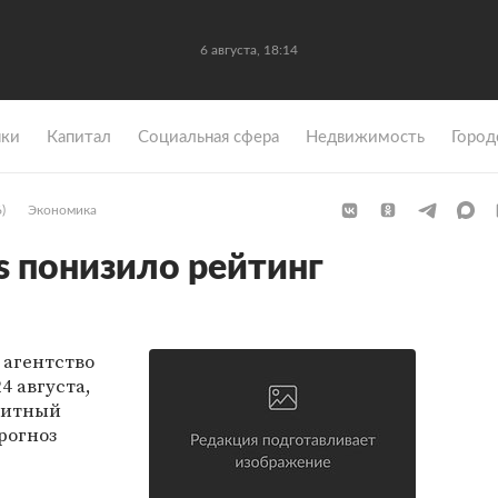
6 августа, 18:14
ки
Капитал
Социальная сфера
Недвижимость
Город
)
Экономика
's понизило рейтинг
агентство
24 августа,
дитный
рогноз