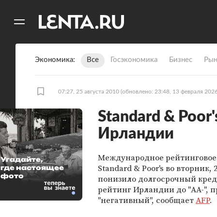
11
A
Экономика
Все
Госэкономика
Бизнес
Рын
07:27, 25 августа 2010
(обновлено: 23:48, 13 февраля 2026
Standard & Poor
Ирландии
Международное рейтинговое 
Угадайте,
Standard & Poor's во вторник, 
где настоящее
фото
понизило долгосрочный кре
рейтинг Ирландии до "AA-", п
"негативный", сообщает
AFP
.