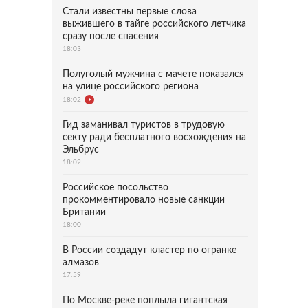
Стали известны первые слова
выжившего в тайге российского летчика
сразу после спасения
18:03
Полуголый мужчина с мачете показался
на улице российского региона
18:02
Гид заманивал туристов в трудовую
секту ради бесплатного восхождения на
Эльбрус
18:02
Российское посольство
прокомментировало новые санкции
Британии
18:00
В России создадут кластер по огранке
алмазов
17:59
По Москве-реке поплыла гигантская