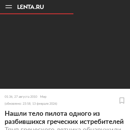
11
A
01:36, 27 августа 2010
Мир
(обновлено: 23:58, 13 февраля 2026)
Нашли тело пилота одного из
разбившихся греческих истребителей
Труп греческого летчика обнаружили