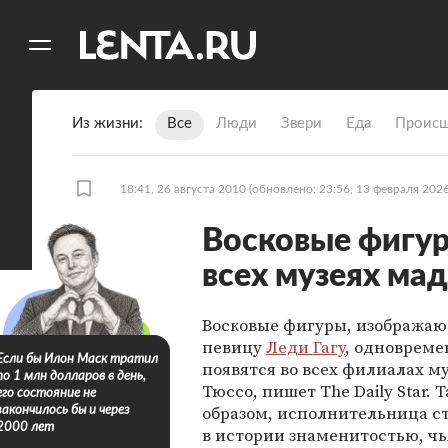
11
A
Из жизни
Все
Люди
Звери
Еда
Происш
18:41, 26 августа 2010
(обновлено: 23:56, 13 февраля 2026
Восковые фигур
всех музеях ма
Восковые фигуры, изображаю
певицу
Леди Гагу
, одновреме
Если бы Илон Маск тратил
появятся во всех филиалах м
по 1 млн долларов в день,
Тюссо, пишет The Daily Star. 
его состояние не
образом, исполнительница с
закончилось бы и через
2000 лет
в истории знаменитостью, чь