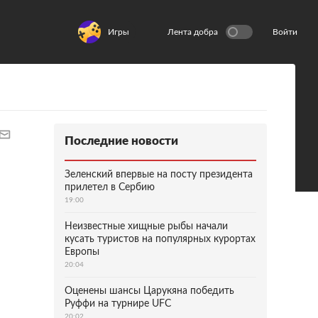
Игры
Лента добра
Войти
Последние новости
Зеленский впервые на посту президента
прилетел в Сербию
19:00
Неизвестные хищные рыбы начали
кусать туристов на популярных курортах
Европы
20:04
Оценены шансы Царукяна победить
Руффи на турнире UFC
20:02