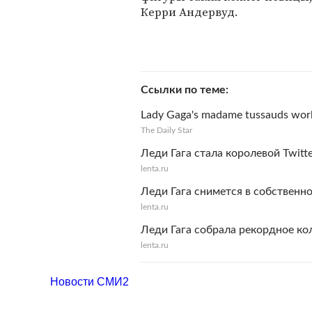
Керри Андервуд.
Ссылки по теме
Lady Gaga's madame tussauds wor
The Daily Star
Леди Гага стала королевой Twitt
lenta.ru
Леди Гага снимется в собственн
lenta.ru
Леди Гага собрала рекордное к
lenta.ru
Новости СМИ2