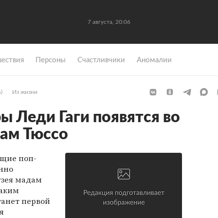
7 августа, 20:06
ествия
Персоны
Счастливчики
Аномалии
)
Из жизни
ы Леди Гаги появятся во
дам Тюссо
щие поп-
нно
узея мадам
Таким
танет первой
я