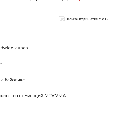
Комментарии отключены
ldwide launch
er
ом байопике
оличество номинаций MTV VMA