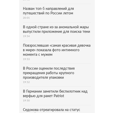
Назван топ-5 направлений для
путешествий по России летом
20:01
В одной стране из-за аномальной жары
выпустили приложение для поиска тени
19:54
Повзрослевшая «самая красивая девочка
в мире» показала фото интимного
момента с мужем
19:53
В России оценили последствия
прекращения работы крупного
производителя упаковки
19:52
В Германии заметили беспилотник над
верфью для ракет Patriot
19:50
Седокова отреагировала на статус