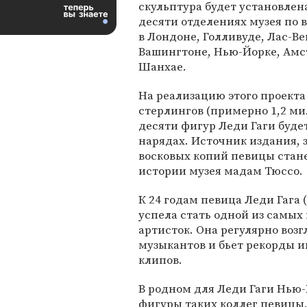
скульптура будет установлена
десяти отделениях музея по 
в Лондоне, Голливуде, Лас-Ве
Вашингтоне, Нью-Йорке, Амст
Шанхае.
На реализацию этого проекта
стерлингов (примерно 1,2 ми
десяти фигур Леди Гаги будет
нарядах. Источник издания, 
восковых копий певицы стан
истории музея мадам Тюссо.
К 24 годам певица Леди Гага
успела стать одной из самы
артисток. Она регулярно воз
музыкантов и бьет рекорды и
клипов.
В родном для Леди Гаги Нью
фигуры таких коллег певицы,