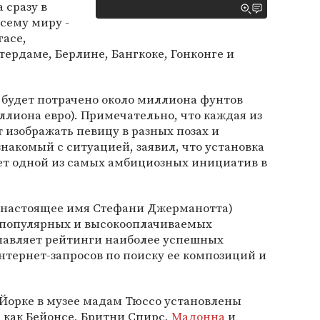
 сразу в
всему миру -
гасе,
ердаме, Берлине, Бангкоке, Гонконге и
 будет потрачено около миллиона фунтов
ллиона евро). Примечательно, что каждая из
 изображать певицу в разных позах и
знакомый с ситуацией, заявил, что установка
ет одной из самых амбициозных инициатив в
 (настоящее имя Стефани Джерманотта)
х популярных и высокооплачиваемых
главляет рейтинги наиболее успешных
нтернет-запросов по поиску ее композиций и
-Йорке в музее мадам Тюссо установлены
 как Бейонсе, Бритни Спирс,
Мадонна
и