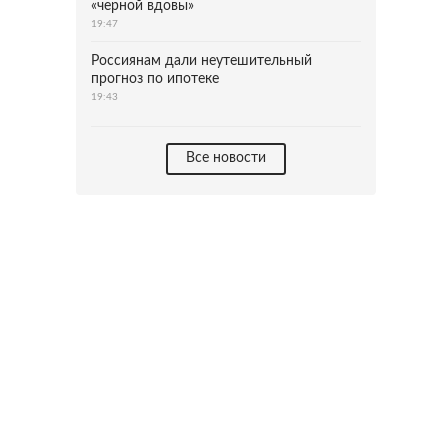
«черной вдовы»
19:47
Россиянам дали неутешительный
прогноз по ипотеке
19:43
Все новости