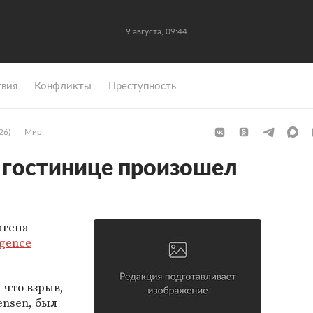
9 августа, 09:44
вия
Конфликты
Преступность
26)
Мир
в гостинице произошел
агена
gence
 что взрыв,
ensen, был