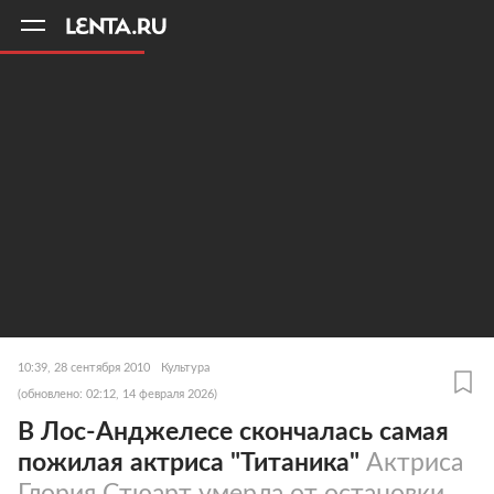
11
A
10:39, 28 сентября 2010
Культура
(обновлено: 02:12, 14 февраля 2026)
В Лос-Анджелесе скончалась самая
пожилая актриса "Титаника"
Актриса
Глория Стюарт умерла от остановки