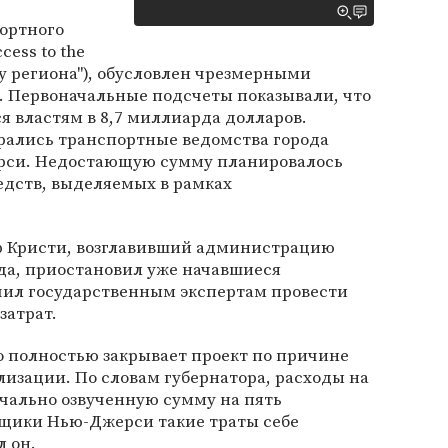
портного
cess to the
тру региона"), обусловлен чрезмерными
. Первоначальные подсчеты показывали, что
 властям в 8,7 миллиарда долларов.
ирались транспортные ведомства города
рси. Недостающую сумму планировалось
едств, выделяемых в рамках
ор Кристи, возглавивший администрацию
да, приостановил уже начавшиеся
чил государственным экспертам провести
затрат.
то полностью закрывает проект по причине
лизации. По словам губернатора, расходы на
чально озвученную сумму на пять
щики Нью-Джерси такие траты себе
л он.