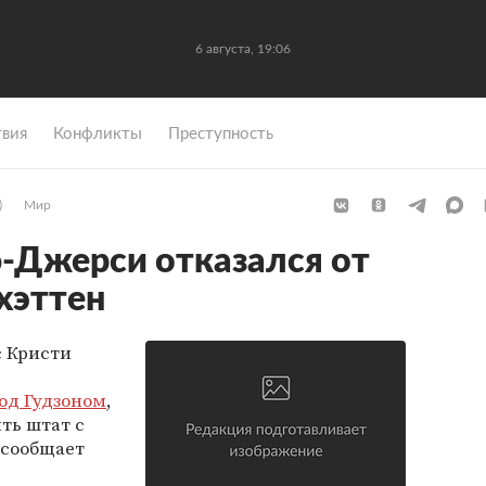
6 августа, 19:06
вия
Конфликты
Преступность
)
Мир
-Джерси отказался от
хэттен
 Кристи
од Гудзоном
,
ть штат с
 сообщает