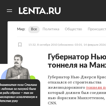
11
A
Мир
Все
Политика
Общество
Происшест
15:32, 8 октября 2010
(обновлено: 03:01, 14 февраля 2026
Губернатор Нью
тоннеля на Ман
Губернатор Нью-Джерси Крис
отказался от строительства
Знаменитая поза Сталина
железнодорожного
тоннеля п
с ладонью за пазухой была
который должен был соедини
не ради образа — так он
нью-йоркским Манхэттеном,
маскировал искалеченную в
детстве руку
CNN.