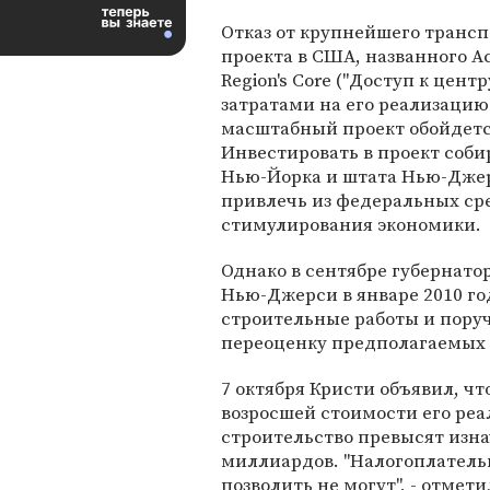
Отказ от крупнейшего транс
проекта в США, названного Ac
Region's Core ("Доступ к цен
затратами на его реализацию
масштабный проект обойдется
Инвестировать в проект соб
Нью-Йорка и штата Нью-Дже
привлечь из федеральных ср
стимулирования экономики.
Однако в сентябре губернат
Нью-Джерси в январе 2010 го
строительные работы и пору
переоценку предполагаемых 
7 октября Кристи объявил, ч
возросшей стоимости его реа
строительство превысят изна
миллиардов. "Налогоплатель
позволить не могут", - отмети