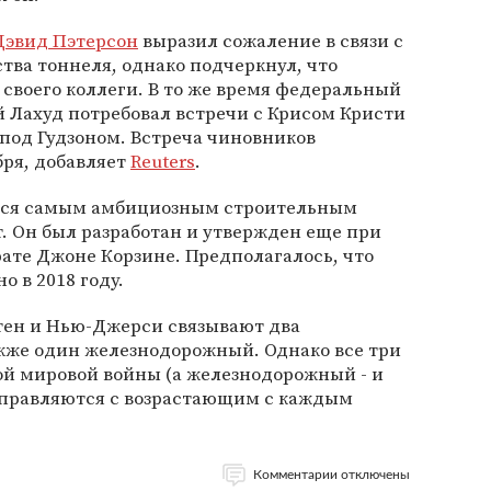
Дэвид Пэтерсон
выразил сожаление в связи с
ства тоннеля, однако подчеркнул, что
своего коллеги. В то же время федеральный
 Лахуд потребовал встречи с Крисом Кристи
 под Гудзоном. Встреча чиновников
бря, добавляет
Reuters
.
ался самым амбициозным строительным
. Он был разработан и утвержден еще при
ате Джоне Корзине. Предполагалось, что
о в 2018 году.
ен и Нью-Джерси связывают два
акже один железнодорожный. Однако все три
ой мировой войны (а железнодорожный - и
е справляются с возрастающим с каждым
Комментарии отключены