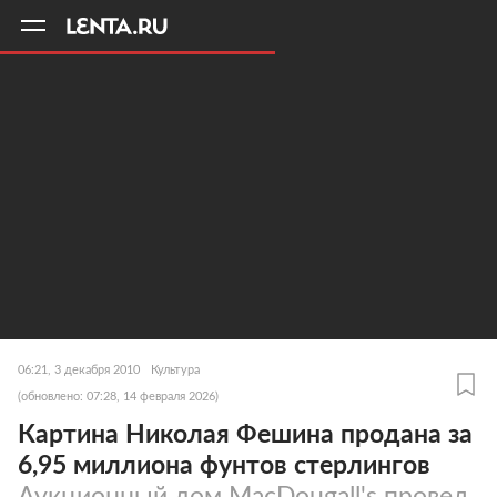
11
A
06:21, 3 декабря 2010
Культура
(обновлено: 07:28, 14 февраля 2026)
Картина Николая Фешина продана за
6,95 миллиона фунтов стерлингов
Аукционный дом MacDougall's провел