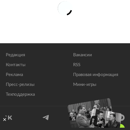
Редакция
Вакансии
Контакты
RSS
Реклама
Правовая информация
Пресс-релизы
Мини-игры
Техподдержка