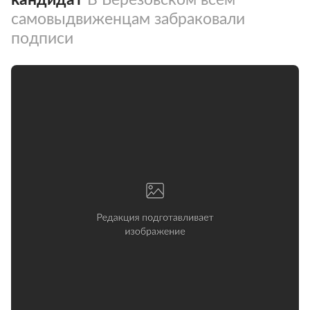
самовыдвиженцам забраковали
подписи