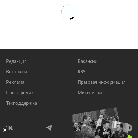
Редакция
Вакансии
Контакты
RSS
Реклама
Правовая информация
Пресс-релизы
Мини-игры
Техподдержка