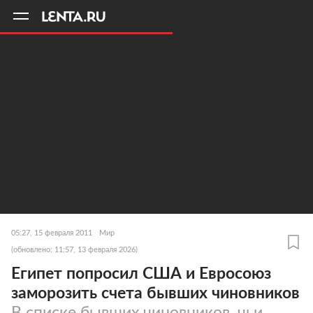
11
A
05:27, 15 февраля 2011
Мир
(обновлено: 11:57, 13 февраля 2026)
Египет попросил США и Евросоюз
заморозить счета бывших чиновников
В списке бывших чиновников, чьи