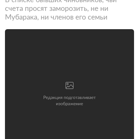
счета просят заморозить, не ни
Мубарака, ни членов его семьи