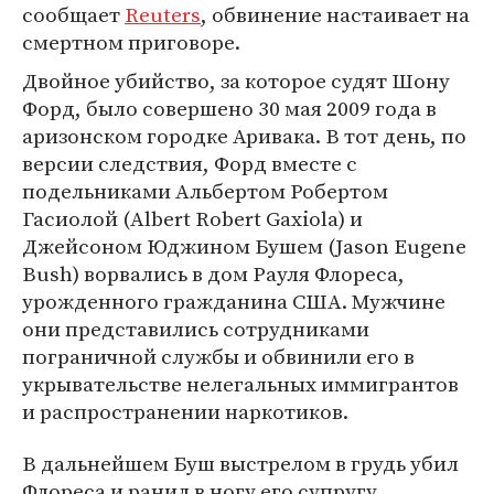
сообщает
Reuters
, обвинение настаивает на
смертном приговоре.
Двойное убийство, за которое судят Шону
Форд, было совершено 30 мая 2009 года в
аризонском городке Аривака. В тот день, по
версии следствия, Форд вместе с
подельниками Альбертом Робертом
Гасиолой (Albert Robert Gaxiola) и
Джейсоном Юджином Бушем (Jason Eugene
Bush) ворвались в дом Рауля Флореса,
урожденного гражданина США. Мужчине
они представились сотрудниками
пограничной службы и обвинили его в
укрывательстве нелегальных иммигрантов
и распространении наркотиков.
В дальнейшем Буш выстрелом в грудь убил
Флореса и ранил в ногу его супругу