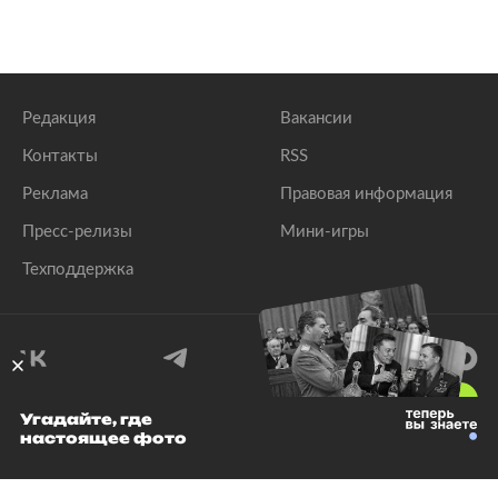
Редакция
Вакансии
Контакты
RSS
Реклама
Правовая информация
Пресс-релизы
Мини-игры
Техподдержка
18
+
Угадайте, где
настоящее фото
© 1999–2026 Все права защищены.
ООО «Лента.Ру»