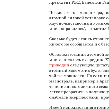
президент РЖД Валентин Гап
По словам топ-менеджера, по
атомной силовой установке со
научно-выставочный комплекс
мне понравилось", - отметил 
Сколько будет стоить строите
ничего не сообщается и о без
Об использовании атомной э
много писалось в середине X
приводил
следующую цитату и
атомный локомотив будет зна
той же мощности. Но если та
магистраль, например в Аркти
течение целого зимнего сезо
легко превратить в подвижну
снабжать энергией бани, пр
Идеей использования атомн