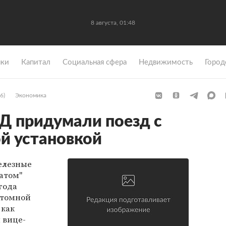
8 августа, 01:48
ки
Капитал
Социальная сфера
Недвижимость
Город
6)
Экономика
Д придумали поезд с
й установкой
елезные
сатом"
года
атомной
 как
л вице-