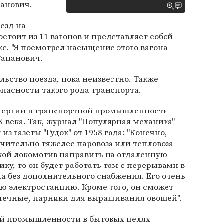
анович.
езд на
стоит из 11 вагонов и представляет собой
. "Я посмотрел насыщение этого вагона -
Гапанович.
льство поезда, пока неизвестно. Также
опасности такого рода транспорта.
нергии в транспортной промышленности
X века. Так, журнал "Популярная механика"
з газеты "Гудок" от 1958 года: "Конечно,
чительно тяжелее паровоза или тепловоза
кой локомотив направить на отдаленную
ку, то он будет работать там с перерывами в
на без дополнительного снабжения. Его очень
ю электростанцию. Кроме того, он сможет
ачечные, парники для выращивания овощей".
ой промышленности в бытовых целях