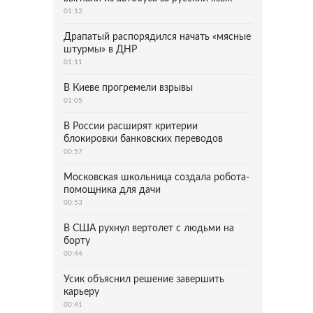
01:12
Драпатый распорядился начать «мясные
штурмы» в ДНР
01:11
В Киеве прогремели взрывы
01:05
В России расширят критерии
блокировки банковских переводов
00:57
Московская школьница создала робота-
помощника для дачи
00:53
В США рухнул вертолет с людьми на
борту
00:44
Усик объяснил решение завершить
карьеру
00:41