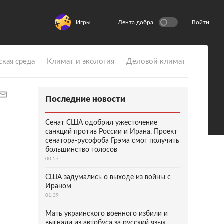
Игры
Лента добра
Войти
ская среда
Климат и экология
Деловой климат
Последние новости
Сенат США одобрил ужесточение
санкций против России и Ирана. Проект
сенатора-русофоба Грэма смог получить
большинство голосов
00:57
США задумались о выходе из войны с
Ираном
01:39
Мать украинского военного избили и
выгнали из автобуса за русский язык