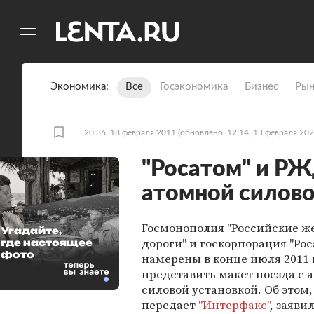
11
A
Экономика
Все
Госэкономика
Бизнес
Рын
20:36, 18 февраля 2011
(обновлено: 12:14, 13 февраля 202
"Росатом" и РЖ
атомной силово
Госмонополия "Российские ж
Угадайте,
дороги" и госкорпорация "Ро
где настоящее
фото
намерены в конце июля 2011 
представить макет поезда с 
силовой установкой. Об этом,
передает
"Интерфакс"
, заяви