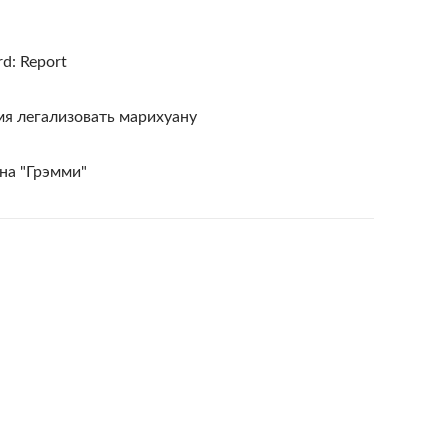
d: Report
я легализовать марихуану
на "Грэмми"