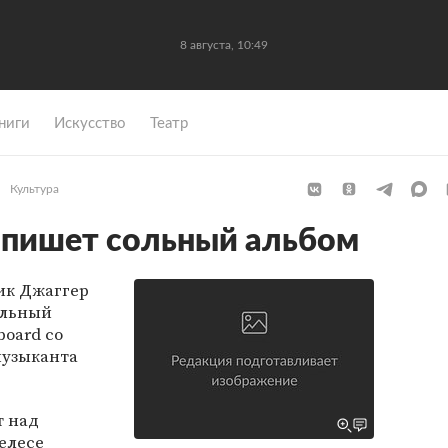
8 августа, 10:49
ниги
Искусство
Театр
Культура
апишет сольный альбом
Мик Джаггер
ольный
board со
музыканта
т над
елесе