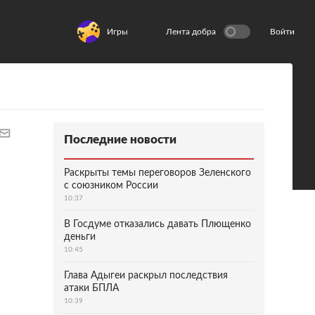
Игры
Лента добра
Войти
Последние новости
Раскрыты темы переговоров Зеленского
с союзником России
10:37
В Госдуме отказались давать Плющенко
деньги
10:45
Глава Адыгеи раскрыл последствия
атаки БПЛА
10:39