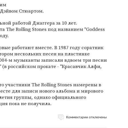
шим
 Дэйвом Стюартом.
ной работой Джаггера за 10 лет.
 The Rolling Stones под названием "Goddess
оду.
рвые работают вместе. В 1987 году соратник
тором нескольких песен на пластинке
 в 2004-м музыканты записали вдвоем три песни
" (в российском прокате - "Красавчик Алфи,
то участники The Rolling Stones намерены в
есте для записи нового альбома и мирового
0-летия группы, однако официального
ия пока не получила.
Комментарии отключены