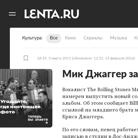
11
A
Культура
Все
Кино
Сериалы
Музыка
К
18:19, 3 марта 2011
(обновлено: 12:52, 13 февраля 2026)
Мик Джаггер з
Вокалист The Rolling Stones 
намерен выпустить новый с
Угадайте,
альбом. Об этом сообщает Bill
где настоящее
ссылкой на младшего брата 
фото
Криса Джаггера.
По его словам, певец работае
записью в студии в Лос-Андж