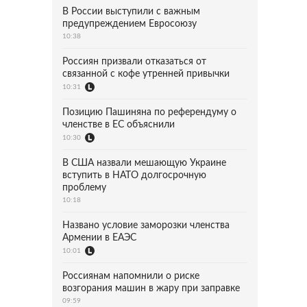
В России выступили с важным
предупреждением Евросоюзу
10:38
Россиян призвали отказаться от
связанной с кофе утренней привычки
10:31
Позицию Пашиняна по референдуму о
членстве в ЕС объяснили
10:30
В США назвали мешающую Украине
вступить в НАТО долгосрочную
проблему
10:18
Названо условие заморозки членства
Армении в ЕАЭС
10:01
Россиянам напомнили о риске
возгорания машин в жару при заправке
09:59