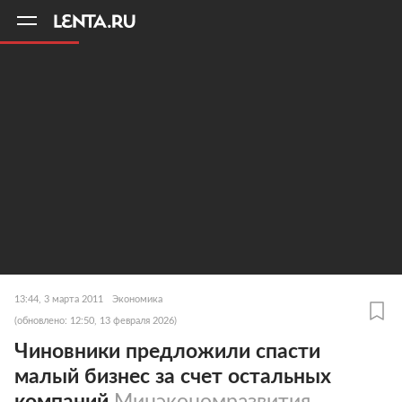
11
A
13:44, 3 марта 2011
Экономика
(обновлено: 12:50, 13 февраля 2026)
Чиновники предложили спасти
малый бизнес за счет остальных
компаний
Минэкономразвития