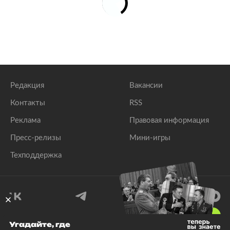
Редакция
Вакансии
Контакты
RSS
Реклама
Правовая информация
Пресс-релизы
Мини-игры
Техподдержка
18
+
Угадайте, где