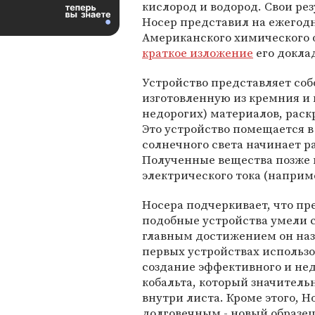
кислород и водород. Свои ре
Носер представил на ежегод
Американского химического 
краткое изложение
его докла
Устройство представляет соб
изготовленную из кремния и 
недорогих) материалов, раск
Это устройство помещается в 
солнечного света начинает ра
Полученные вещества позже 
электрического тока (наприм
Носера подчеркивает, что пр
подобные устройства умели со
главным достижением он наз
первых устройствах использо
создание эффективного и нед
кобальта, который значитель
внутри листа. Кроме этого, Н
долговечным - новый образец