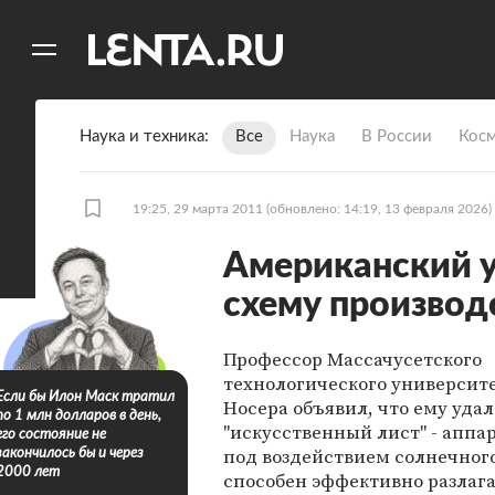
11
A
Наука и техника
Все
Наука
В России
Кос
19:25, 29 марта 2011
(обновлено: 14:19, 13 февраля 2026)
Американский 
схему производ
Профессор Массачусетского
технологического университ
Если бы Илон Маск тратил
Носера объявил, что ему удал
по 1 млн долларов в день,
"искусственный лист" - аппа
его состояние не
под воздействием солнечного
закончилось бы и через
2000 лет
способен эффективно разлага