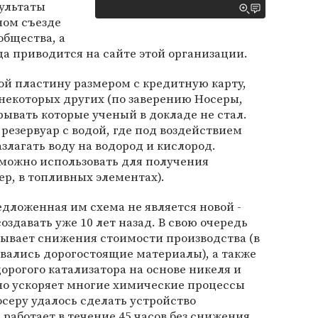
зультаты
ном съезде
общества, а
да приводится на сайте этой организации.
ой пластину размером с кредитную карту,
некоторых других (по заверению Носеры,
рывать которые ученый в докладе не стал.
резервуар с водой, где под воздействием
злагать воду на водород и кислород.
можно использовать для получения
ер, в топливных элементах).
едложенная им схема не является новой -
здавать уже 10 лет назад. В свою очередь
ывает снижения стоимости производства (в
вались дорогостоящие материалы), а также
орогого катализатора на основе никеля и
но ускоряет многие химические процессы
осеру удалось сделать устройство
 работает в течение 45 часов без снижения