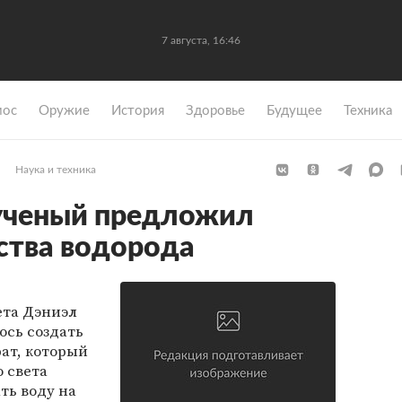
7 августа, 16:46
мос
Оружие
История
Здоровье
Будущее
Техника
Наука и техника
ученый предложил
ства водорода
ета Дэниэл
ось создать
рат, который
 света
ть воду на