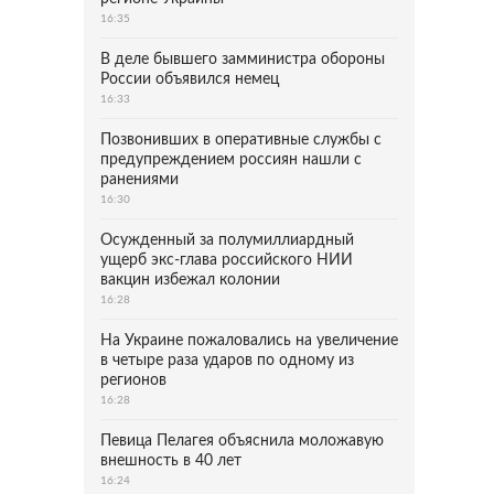
16:35
В деле бывшего замминистра обороны
России объявился немец
16:33
Позвонивших в оперативные службы с
предупреждением россиян нашли с
ранениями
16:30
Осужденный за полумиллиардный
ущерб экс-глава российского НИИ
вакцин избежал колонии
16:28
На Украине пожаловались на увеличение
в четыре раза ударов по одному из
регионов
16:28
Певица Пелагея объяснила моложавую
внешность в 40 лет
16:24