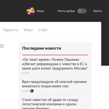
Игры
Лента добра
Войти
Гаджеты
Игры
Софт
Последние новости
«Он тянет время». Почему Пашинян
избегает референдума о членстве в ЕС и
какие шаги может предпринять Москва?
16:39
Врач предупредила об опасной причине
внезапного покраснения глаз
16:36
Стало известно об ударе по складу
логистической компании в одном
регионе Украины