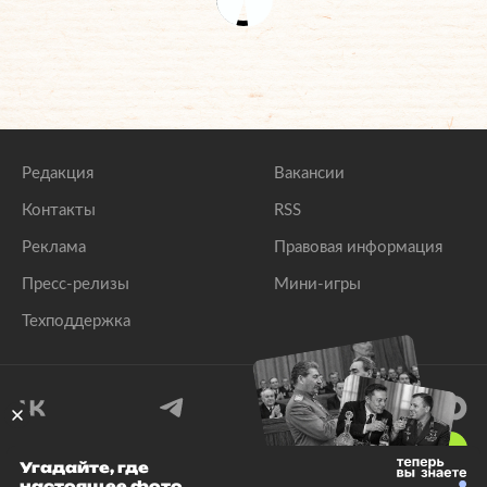
Редакция
Вакансии
Контакты
RSS
Реклама
Правовая информация
Пресс-релизы
Мини-игры
Техподдержка
18
+
Угадайте, где
настоящее фото
© 1999–2026 Все права защищены.