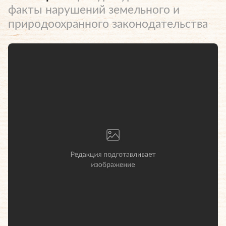
факты нарушений земельного и
природоохранного законодательства