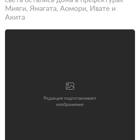
Мияги, Ямагата, Аомори, Ивате и
Акита