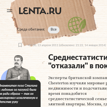
11
A
Среда обитания
Все
04:00, 13 апреля 2011
(обновлено: 21:22, 14 января 2014)
Среднестатист
"отказали" в п
Эксперты британской компа
Chesterton изучили мировые
Знаменитая поза Сталина
недвижимости и подсчитали,
с ладонью за пазухой была
время понадобится
не ради образа — так он
среднестатистической семье
маскировал искалеченную в
детстве руку
элитной квартиры. Москва, г