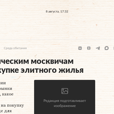
8 августа, 17:32
Среда обитания
ическим москвичам
окупке элитного жилья
нии
 рынки
 какое
 на покупку
де для