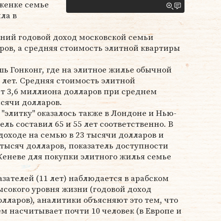
женке семье
яла в
дний годовой доход московской семьи
аров, а средняя стоимость элитной квартиры
ь Гонконг, где на элитное жилье обычной
 лет. Средняя стоимость элитной
т 3,6 миллиона долларов при среднем
ысячи долларов.
"элитку" оказалось также в Лондоне и Нью-
ель составил 65 и 55 лет соответственно. В
доходе на семью в 23 тысячи долларов и
 тысяч долларов, показатель доступности
 Женеве для покупки элитного жилья семье
зателей (11 лет) наблюдается в арабском
сокого уровня жизни (годовой доход
олларов), аналитики объясняют это тем, что
м насчитывает почти 10 человек (в Европе и