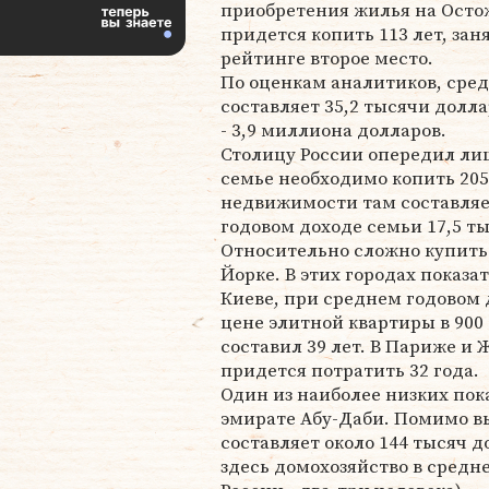
приобретения жилья на Осто
придется копить 113 лет, зан
рейтинге второе место.
По оценкам аналитиков, сре
составляет 35,2 тысячи долл
- 3,9 миллиона долларов.
Столицу России опередил лиш
семье необходимо копить 205
недвижимости там составляе
годовом доходе семьи 17,5 т
Относительно сложно купить 
Йорке. В этих городах показат
Киеве, при среднем годовом 
цене элитной квартиры в 900
составил 39 лет. В Париже и
придется потратить 32 года.
Один из наиболее низких пока
эмирате Абу-Даби. Помимо вы
составляет около 144 тысяч д
здесь домохозяйство в средне