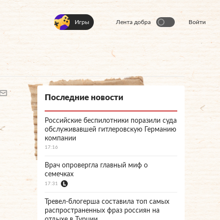
Игры
Лента добра
Войти
Последние новости
Российские беспилотники поразили суда
обслуживавшей гитлеровскую Германию
компании
17:16
Врач опровергла главный миф о
семечках
17:31
Тревел-блогерша составила топ самых
распространенных фраз россиян на
отдыхе в Турции