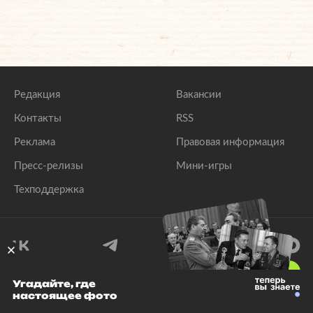
Редакция
Вакансии
Контакты
RSS
Реклама
Правовая информация
Пресс-релизы
Мини-игры
Техподдержка
18
+
Угадайте, где
настоящее фото
© 1999–2026 Все права защищены.
ООО «Лента.Ру»