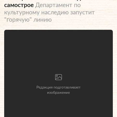
самострое
Департамент по
культурному наследию запустит
"горячую" линию