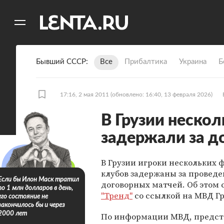
11
A
Бывший СССР
Все
Прибалтика
Украина
Б
17:16, 2 мая 2011
(обновлено: 16:40, 13 февраля 2026)
В Грузии неско
задержали за д
В Грузии игроки нескольких 
клубов задержаны за провед
Если бы Илон Маск тратил
договорных матчей. Об этом
по 1 млн долларов в день,
"Тренд"
со ссылкой на МВД Гр
его состояние не
закончилось бы и через
2000 лет
По информации МВД, предст