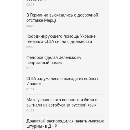
02:29
В Германии высказались о досрочной
отставке Мерца
02:19
Координирующего помощь Украине
генерала США сняли с должности
02:18
Федоров сделал Зеленскому
неприятный намек
01:53
США задумались о выходе из войны с
Ираном
01:39
Мать украинского военного избили и
выгнали из автобуса за русский язык
01:12
Драпатый распорядился начать «мясные
штурмы» в ДНР