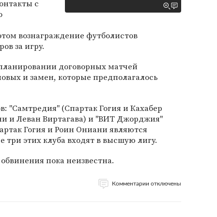
онтакты с
о
 этом вознаграждение футболистов
ов за игру.
и планировании договорных матчей
ловых и замен, которые предполагалось
в: "Самтредия" (Спартак Гогия и Кахабер
ани и Леван Виртагава) и "ВИТ Джорджия"
партак Гогия и Роин Ониани являются
 три этих клуба входят в высшую лигу.
 обвинения пока неизвестна.
Комментарии отключены