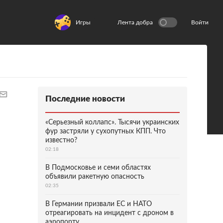
Игры
Лента добра
Войти
Последние новости
«Серьезный коллапс». Тысячи украинских
фур застряли у сухопутных КПП. Что
известно?
02:18
В Подмосковье и семи областях
объявили ракетную опасность
02:35
В Германии призвали ЕС и НАТО
отреагировать на инцидент с дроном в
аэропорту