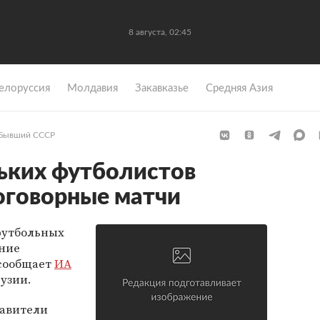
8 августа, 02:45
елоруссия
Молдавия
Закавказье
Средняя Азия
Бывший СССР
льких футболистов
оговорные матчи
футбольных
ение
 сообщает
ИА
узии.
авители