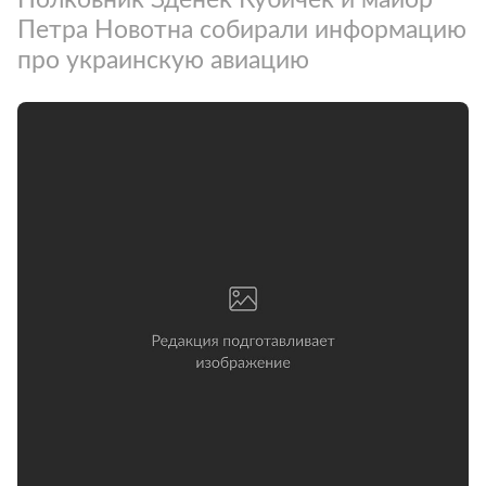
Петра Новотна собирали информацию
про украинскую авиацию