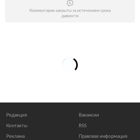
Комментарии закрыты за истечением срока
давности
Редакция
Вакансии
Контакты
RSS
Реклама
Правовая информация