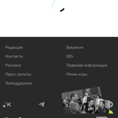
Редакция
Вакансии
Контакты
RSS
Реклама
Правовая информация
Пресс-релизы
Мини-игры
Техподдержка
18
+