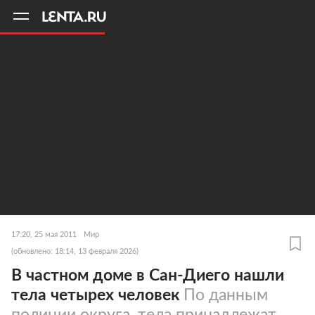
11
A
17:20, 25 мая 2011
Мир
(обновлено: 18:14, 13 февраля 2026)
В частном доме в Сан-Диего нашли
тела четырех человек
По данным
полиции округа, тела принадлежат