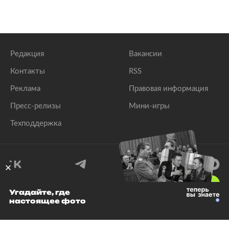
Редакция
Вакансии
Контакты
RSS
Реклама
Правовая информация
Пресс-релизы
Мини-игры
Техподдержка
18
+
Угадайте, где
настоящее фото
© 1999–2026 Все права защищены.
ООО «Лента.Ру»