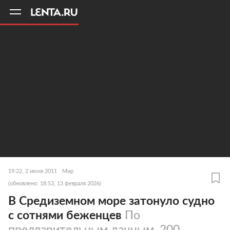
11
A
19:22, 2 июня 2011
Мир
(обновлено: 18:53, 13 февраля 2026)
В Средиземном море затонуло судно
с сотнями беженцев
По
предварительным данным, 200