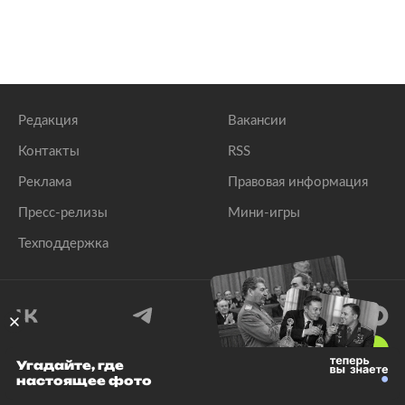
Редакция
Вакансии
Контакты
RSS
Реклама
Правовая информация
Пресс-релизы
Мини-игры
Техподдержка
18
+
Угадайте, где
настоящее фото
© 1999–2026 Все права защищены.
ООО «Лента.Ру»