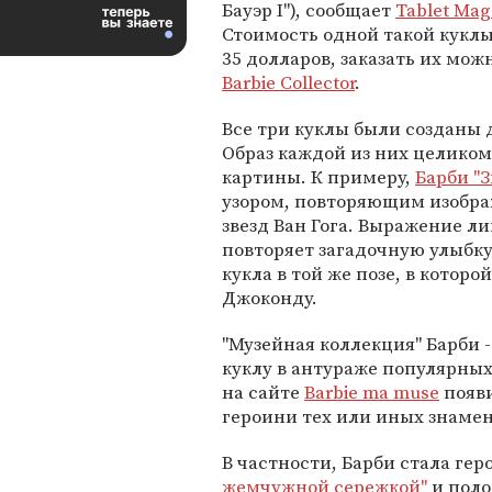
Бауэр I"), сообщает
Tablet Mag
Стоимость одной такой куклы
35 долларов, заказать их мож
Barbie Collector
.
Все три куклы были созданы 
Образ каждой из них целико
картины. К примеру,
Барби "З
узором, повторяющим изобра
звезд Ван Гога. Выражение л
повторяет загадочную улыбку
кукла в той же позе, в котор
Джоконду.
"Музейная коллекция" Барби 
куклу в антураже популярных
на сайте
Barbie ma muse
появи
героини тех или иных знаме
В частности, Барби стала ге
жемчужной сережкой"
и поло