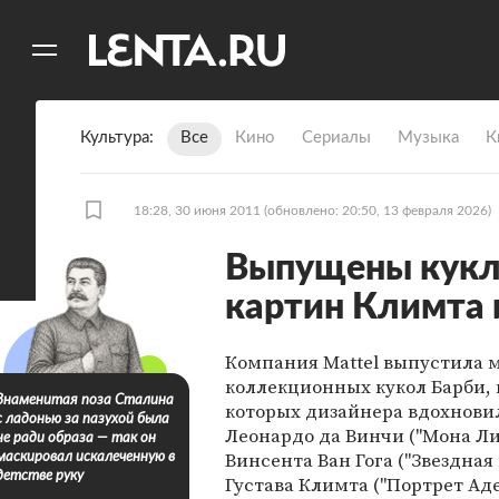
11
A
Культура
Все
Кино
Сериалы
Музыка
К
18:28, 30 июня 2011
(обновлено: 20:50, 13 февраля 2026)
Выпущены кукл
картин Климта и
Компания Mattel выпустила
коллекционных кукол Барби, 
Знаменитая поза Сталина
которых дизайнера вдохнови
с ладонью за пазухой была
Леонардо да Винчи ("Мона Лиз
не ради образа — так он
Винсента Ван Гога ("Звездная 
маскировал искалеченную в
детстве руку
Густава Климта ("Портрет Ад