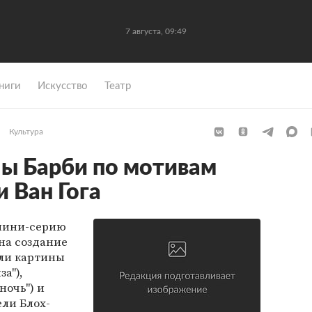
7 августа, 09:49
ниги
Искусство
Театр
Культура
ы Барби по мотивам
 Ван Гога
 мини-серию
на создание
ли картины
а"),
ночь") и
ели Блох-