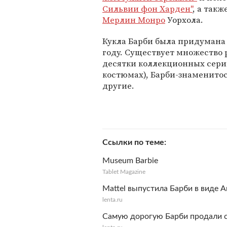
Сильвии фон Харден"
, а так
Мерлин Монро
Уорхола.
Кукла Барби была придумана 
году. Существует множество 
десятки коллекционных серий
костюмах), Барби-знаменитост
другие.
Ссылки по теме
Museum Barbie
Tablet Magazine
Mattel выпустила Барби в виде 
lenta.ru
Самую дорогую Барби продали с