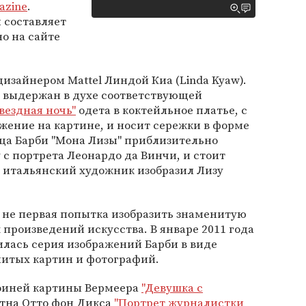
azine
.
 составляет
но на сайте
дизайнером Mattel Линдой Киа (Linda Kyaw).
м выдержан в духе соответствующей
вездная ночь"
одета в коктейльное платье, с
жение на картине, и носит сережки в форме
ица Барби "Мона Лизы" приблизительно
 с портрета Леонардо да Винчи, и стоит
ой итальянский художник изобразил Лизу
- не первая попытка изобразить знаменитую
 произведений искусства. В январе 2011 года
лась серия изображений Барби в виде
нитых картин и фотографий.
роиней картины Вермеера
"Девушка с
тна Отто фон Дикса
"Портрет журналистки