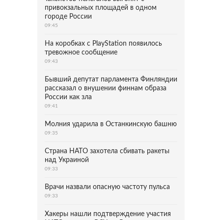
привокзальных площадей в одном
городе России
09:45
На коробках с PlayStation появилось
тревожное сообщение
09:43
Бывший депутат парламента Финляндии
рассказал о внушении финнам образа
России как зла
09:41
Молния ударила в Останкинскую башню
09:35
Страна НАТО захотела сбивать ракеты
над Украиной
09:33
Врачи назвали опасную частоту пульса
09:33
Хакеры нашли подтверждение участия