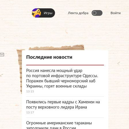
Игры
Лента добра
Войти
Последние новости
Россия нанесла мощный удар
по портовой инфраструктуре Одессы.
Поражен бывший черноморский хаб
Украины, горят военные склады
13:15
Появились первые кадры с Хаменеи на
посту верховного лидера Ирана
13:17
Огромные американские тараканы
заполонили дачи в России