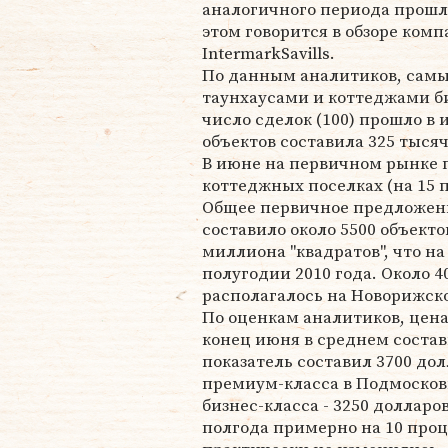
аналогичного периода прошло
этом говорится в обзоре ком
IntermarkSavills.
По данным аналитиков, самы
таунхаусами и коттеджами б
число сделок (100) прошло в
объектов составила 325 тыся
В июне на первичном рынке 
коттеджных поселках (на 15 п
Общее первичное предложение
составило около 5500 объекто
миллиона "квадратов", что н
полугодии 2010 года. Около 
располагалось на Новорижск
По оценкам аналитиков, цена
конец июня в среднем состави
показатель составил 3700 до
премиум-класса в Подмосковь
бизнес-класса - 3250 долларо
полгода примерно на 10 проц