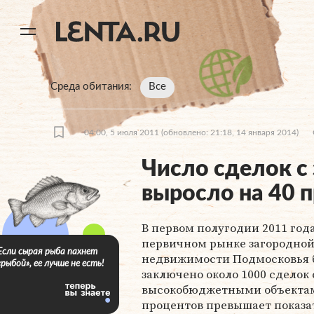
11
A
Среда обитания
Все
04:00, 5 июля 2011
(обновлено: 21:18, 14 января 2014)
Число сделок с
выросло на 40 
В первом полугодии 2011 год
первичном рынке загородно
Если сырая рыба пахнет
недвижимости Подмосковья 
«рыбой», ее лучше не есть!
заключено около 1000 сделок 
высокобюджетными объектами
процентов превышает показа