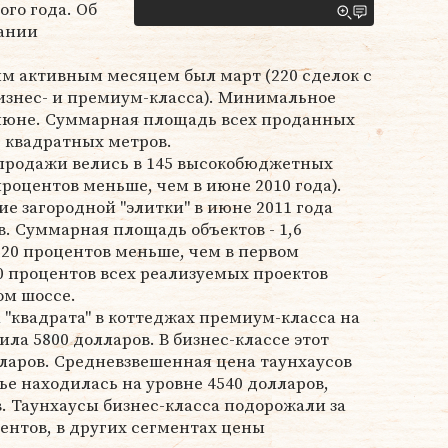
го года. Об
пании
м активным месяцем был март (220 сделок с
изнес- и премиум-класса). Минимальное
 июне. Суммарная площадь всех проданных
ч квадратных метров.
продажи велись в 145 высокобюджетных
роцентов меньше, чем в июне 2010 года).
 загородной "элитки" в июне 2011 года
в. Суммарная площадь объектов - 1,6
а 20 процентов меньше, чем в первом
40 процентов всех реализуемых проектов
ом шоссе.
 "квадрата" в коттеджах премиум-класса на
ла 5800 долларов. В бизнес-классе этот
лларов. Средневзвешенная цена таунхаусов
е находилась на уровне 4540 долларов,
в. Таунхаусы бизнес-класса подорожали за
ентов, в других сегментах цены