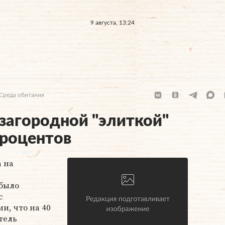
9 августа, 13:24
Среда обитания
 загородной "элиткой"
процентов
а на
й
было
с
, что на 40
тель