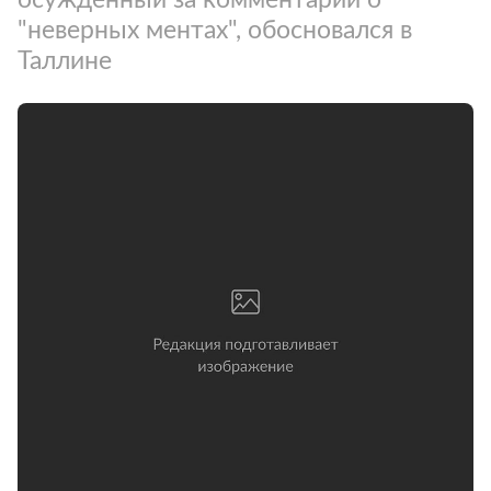
"неверных ментах", обосновался в
Таллине