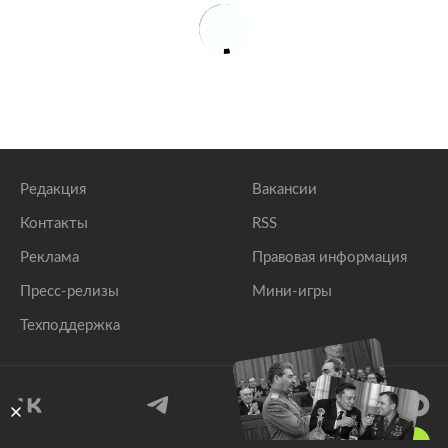
Редакция
Вакансии
Контакты
RSS
Реклама
Правовая информация
Пресс-релизы
Мини-игры
Техподдержка