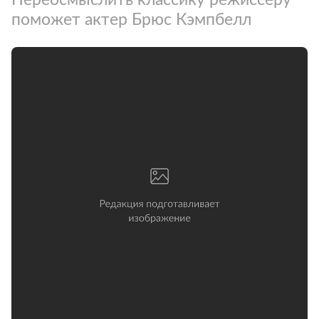
поможет актер Брюс Кэмпбелл