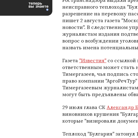
Ространснадзора выдали аре
неисправного теплохода "Бул
разрешение на перевозку пас
пишет 2 августа газета "Моск
новости". В следственном уп
журналистам издания подтве
вопрос о возбуждении уголов
назвать имена потенциальных
Газета
"Известия"
со ссылкой 
ответственным может стать 
Тимергазеев, чья подпись с
право компании "АргоРечТур"
Тимергазеевым журналистам 
могут быть предъявлены обви
29 июля глава СК
Александр 
виновников крушения "Булгар
которые "визировали докумен
Теплоход "Булгария" затонул 1