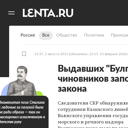
11
A
Россия
Все
Общество
Политика
Происше
13:37, 2 августа 2011
(обновлено: 23:15, 13 февраля 2026)
Выдавших "Бул
чиновников зап
закона
Следователи СКР обнаружили
Знаменитая поза Сталина
с ладонью за пазухой была
сотрудники Казанского линей
не ради образа — так он
Волжского управления госуд
маскировал искалеченную в
морского и речного надзора
детстве руку