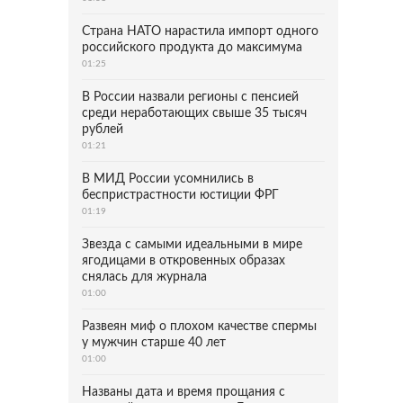
Страна НАТО нарастила импорт одного
российского продукта до максимума
01:25
В России назвали регионы с пенсией
среди неработающих свыше 35 тысяч
рублей
01:21
В МИД России усомнились в
беспристрастности юстиции ФРГ
01:19
Звезда с самыми идеальными в мире
ягодицами в откровенных образах
снялась для журнала
01:00
Развеян миф о плохом качестве спермы
у мужчин старше 40 лет
01:00
Названы дата и время прощания с