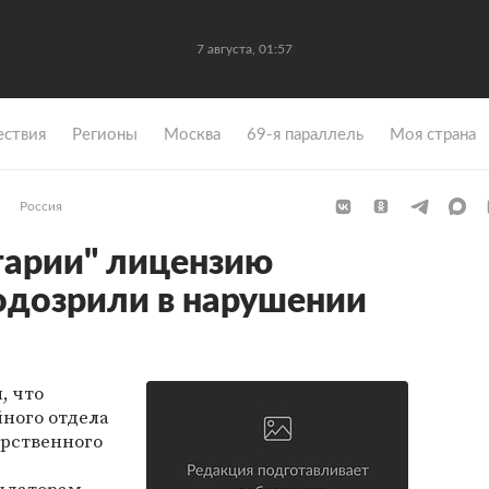
7 августа, 01:57
ствия
Регионы
Москва
69-я параллель
Моя страна
Россия
гарии" лицензию
одозрили в нарушении
, что
ного отдела
арственного