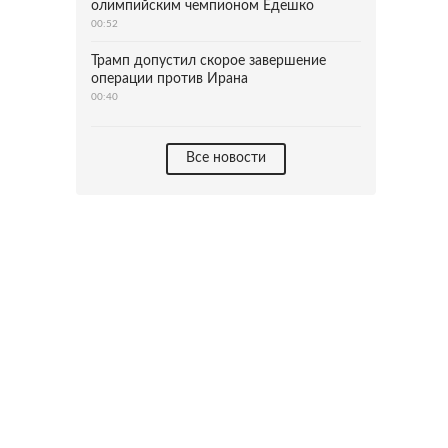
олимпийским чемпионом Едешко
00:52
Трамп допустил скорое завершение
операции против Ирана
00:40
Все новости