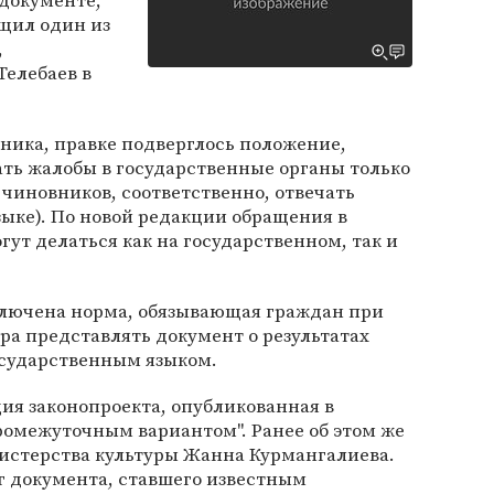
 документе,
щил один из
,
Телебаев в
.
вника, правке подверглось положение,
ть жалобы в государственные органы только
 чиновников, соответственно, отвечать
зыке). По новой редакции обращения в
гут делаться как на государственном, так и
сключена норма, обязывающая граждан при
ра представлять документ о результатах
осударственным языком.
ция законопроекта, опубликованная в
ромежуточным вариантом". Ранее об этом же
нистерства культуры Жанна Курмангалиева.
г документа, ставшего известным