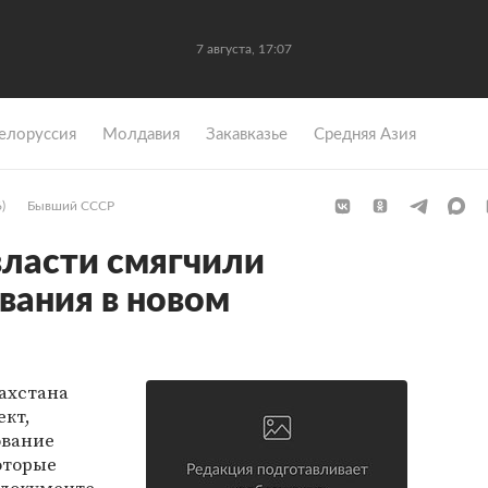
7 августа, 17:07
елоруссия
Молдавия
Закавказье
Средняя Азия
)
Бывший СССР
власти смягчили
вания в новом
ахстана
ект,
ование
оторые