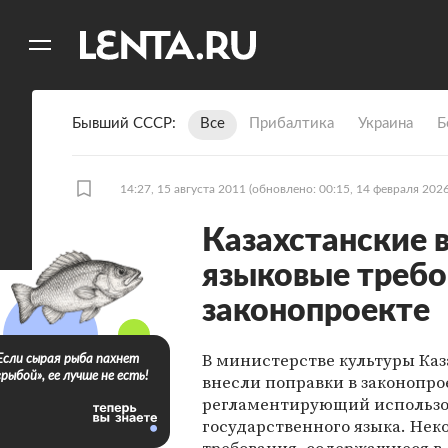
11
A
Бывший СССР
Все
Прибалтика
Украина
Б
14:27, 15 августа 2011
(обновлено: 00:15, 14 февраля 2026
Казахстанские 
языковые требо
законопроекте
В министерстве культуры Каз
Если сырая рыба пахнет
«рыбой», ее лучше не есть!
внесли поправки в законопро
регламентирующий использ
государственного языка. Нек