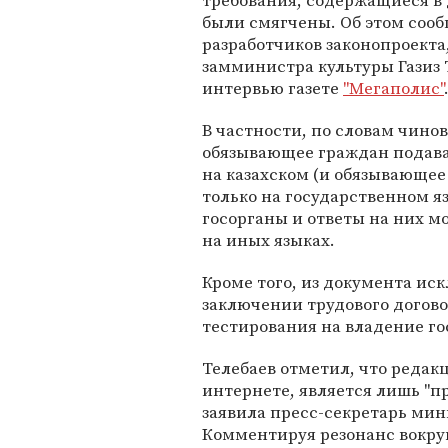
требования, содержащиеся в
были смягчены. Об этом сооб
разработчиков законопроекта
замминистра культуры Газиз 
интервью газете
"Мегаполис"
В частности, по словам чино
обязывающее граждан подава
на казахском (и обязывающее
только на государственном я
госорганы и ответы на них мо
на иных языках.
Кроме того, из документа и
заключении трудового догово
тестирования на владение г
Телебаев отметил, что редак
интернете, является лишь "п
заявила пресс-секретарь ми
Комментируя резонанс вокру