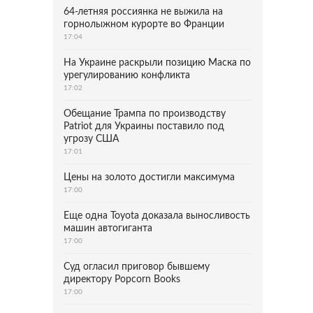
64-летняя россиянка не выжила на
горнолыжном курорте во Франции
17:04
На Украине раскрыли позицию Маска по
урегулированию конфликта
17:02
Обещание Трампа по производству
Patriot для Украины поставило под
угрозу США
17:01
Цены на золото достигли максимума
17:00
Еще одна Toyota доказала выносливость
машин автогиганта
17:00
Суд огласил приговор бывшему
директору Popcorn Books
17:00