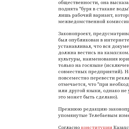
общественности, она высказа
поднята "буря в стакане воды
лишь рабочий вариант, котор
межведомственной комиссии
Законопроект, предусматрив
был опубликован в интернете 
устанавливал, что вся докум
должна вестись на казахском
культуры, наименования юри
только на госязыке (исключе
совместных предприятий). Н
повсеместно перевести рекла
отмечается, что "при необхо
или другой языки, однако не 
это может быть сделано).
Прежнюю редакцию законопро
упомянутые Телебаевым изм
Согласно
конституции
Казахс