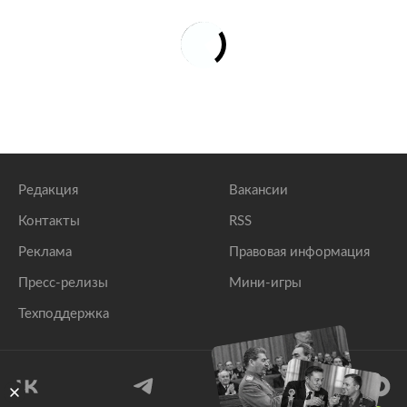
Редакция
Вакансии
Контакты
RSS
Реклама
Правовая информация
Пресс-релизы
Мини-игры
Техподдержка