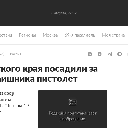
8 августа, 02:39
ствия
Регионы
Москва
69-я параллель
Моя страна
26)
Россия
ого края посадили за
аишника пистолет
иговор
авшим
. Об этом 19
е