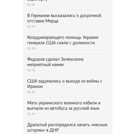
02:29
В Германии высказались о досрочной
отставке Мерца
02:19
Координирующего помощь Украине
генерала США сняли с должности
02:18
Федоров сделал Зеленскому
неприятный намек
01:53
США задумались о выходе из войны с
Ираном
01:39
Мать украинского военного избили и
выгнали из автобуса за русский язык
01:12
Драпатый распорядился начать «мясные
штурмы» в ДНР