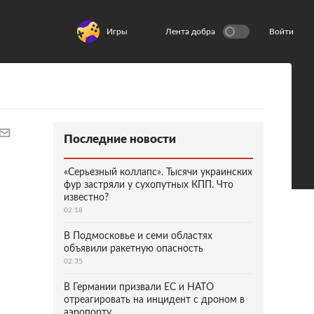
Игры
Лента добра
Войти
Последние новости
«Серьезный коллапс». Тысячи украинских
фур застряли у сухопутных КПП. Что
известно?
02:18
В Подмосковье и семи областях
объявили ракетную опасность
02:35
В Германии призвали ЕС и НАТО
отреагировать на инцидент с дроном в
аэропорту