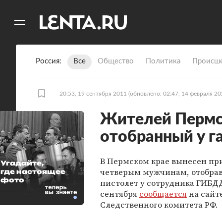
11
A
Россия
Все
Общество
Политика
Происше
20:53, 19 сентября 2011
(обновлено: 02:47, 14 февраля 20
Жителей Пермск
отобранный у г
В Пермском крае вынесен пр
Угадайте,
четверым мужчинам, отобр
где настоящее
фото
пистолет у сотрудника ГИБДД
сентября
сообщается
на сайт
Следственного комитета РФ.