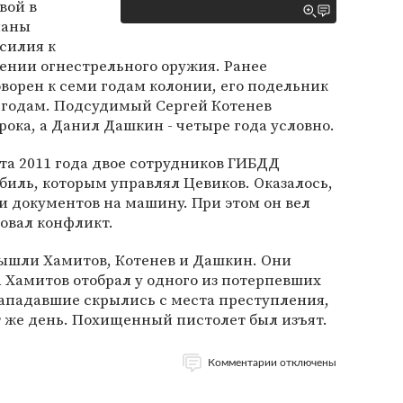
вой в
знаны
силия к
ении огнестрельного оружия. Ранее
ворен к семи годам колонии, его подельник
и годам. Подсудимый Сергей Котенев
рока, а Данил Дашкин - четыре года условно.
рта 2011 года двое сотрудников ГИБДД
биль, которым управлял Цевиков. Оказалось,
ни документов на машину. При этом он вел
овал конфликт.
вышли Хамитов, Котенев и Дашкин. Они
 Хамитов отобрал у одного из потерпевших
нападавшие скрылись с места преступления,
от же день. Похищенный пистолет был изъят.
Комментарии отключены